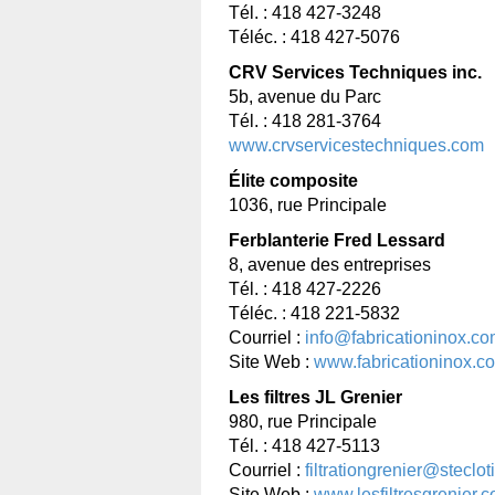
Tél. : 418 427-3248
Téléc. : 418 427-5076
CRV Services Techniques inc.
5b, avenue du Parc
Tél. : 418 281-3764
www.crvservicestechniques.com
Élite composite
1036, rue Principale
Ferblanterie Fred Lessard
8, avenue des entreprises
Tél. : 418 427-2226
Téléc. : 418 221-5832
Courriel :
info@fabricationinox.c
Site Web :
www.fabricationinox.c
Les filtres JL Grenier
980, rue Principale
Tél. : 418 427-5113
Courriel :
filtrationgrenier@steclot
Site Web :
www.lesfiltresgrenier.