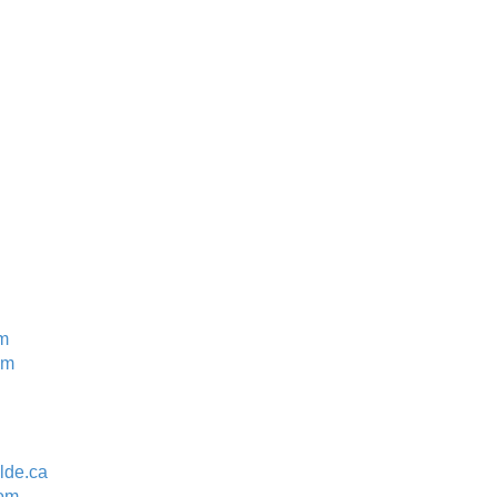
om
om
ilde.ca
com